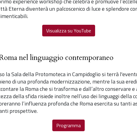
 primo experience workshop che celebra e promuove l’eccell
Città Eterna diventerà un palcoscenico di luce e splendore 
imenticabili.
Visualizza su YouTube
i Roma nel linguaggio contemporaneo
 la Sala della Protomoteca in Campidoglio si terrà l'even
ieno di una profonda modernizzazione, mentre la sua eredità
ccontare la Roma che si trasforma e dall’altro conservare e a
tezza della sfida risiede inoltre nell’uso dei linguaggi della
oreranno l’influenza profonda che Roma esercita su tanti a
nti prospettive.
Programma