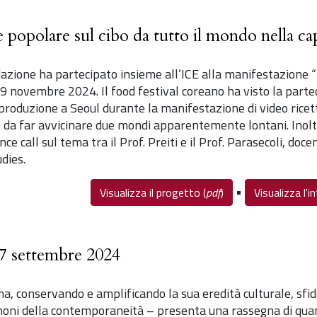
 popolare sul cibo da tutto il mondo nella ca
azione ha partecipato insieme all’ICE alla manifestazione “
l 9 novembre 2024. Il food festival coreano ha visto la part
iproduzione a Seoul durante la manifestazione di video ricette
 da far avvicinare due mondi apparentemente lontani. Inoltr
ce call sul tema tra il Prof. Preiti e il Prof. Parasecoli, do
dies.
•
Visualizza il progetto (
pdf
)
Visualizza l'in
7 settembre 2024
, conservando e amplificando la sua eredità culturale, sfida 
noni della contemporaneità – presenta una rassegna di quant