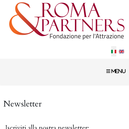
Selezion
Newsletter
Iscriviti alla nostra newsletter: