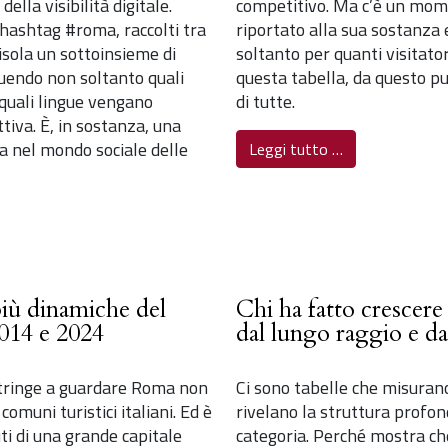
lla visibilità digitale.
competitivo. Ma c’è un mome
hashtag #roma, raccolti tra
riportato alla sua sostanza
 isola un sottoinsieme di
soltanto per quanti visitator
ruendo non soltanto quali
questa tabella, da questo pun
 quali lingue vengano
di tutte.
tiva. È, in sostanza, una
 nel mondo sociale delle
Leggi tutto …
più dinamiche del
Chi ha fatto crescer
014 e 2024
dal lungo raggio e da 
stringe a guardare Roma non
Ci sono tabelle che misurano
comuni turistici italiani. Ed è
rivelano la struttura profo
ti di una grande capitale
categoria. Perché mostra che