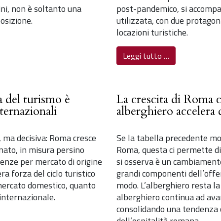
ini, non è soltanto una
post-pandemico, si accompa
osizione.
utilizzata, con due protagonis
locazioni turistiche.
Leggi tutto …
a del turismo è
La crescita di Roma c
nternazionali
alberghiero accelera 
, ma decisiva: Roma cresce
Se la tabella precedente mo
nato, in misura persino
Roma, questa ci permette di 
senze per mercato di origine
si osserva è un cambiament
a forza del ciclo turistico
grandi componenti dell’offer
 mercato domestico, quanto
modo. L’alberghiero resta la
internazionale.
alberghiero continua ad ava
consolidando una tendenza ch
dell’ospitalità romana.