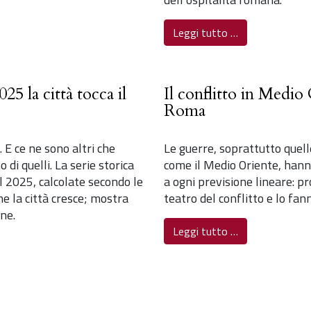
Leggi tutto …
25 la città tocca il
Il conflitto in Medio
Roma
 E ce ne sono altri che
Le guerre, soprattutto quell
di quelli. La serie storica
come il Medio Oriente, hanno
l 2025, calcolate secondo le
a ogni previsione lineare: p
che la città cresce; mostra
teatro del conflitto e lo fa
ne.
Leggi tutto …