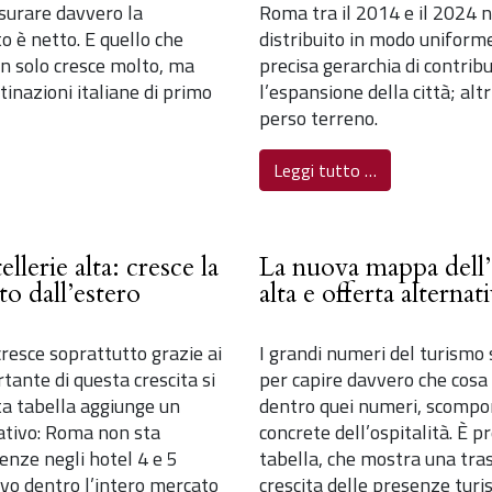
surare davvero la
Roma tra il 2014 e il 2024 
o è netto. E quello che
distribuito in modo uniforme 
on solo cresce molto, ma
precisa gerarchia di contrib
tinazioni italiane di primo
l’espansione della città; al
perso terreno.
Leggi tutto …
llerie alta: cresce la
La nuova mappa dell’o
to dall’estero
alta e offerta alternat
resce soprattutto grazie ai
I grandi numeri del turismo
tante di questa crescita si
per capire davvero che cosa
sta tabella aggiunge un
dentro quei numeri, scompo
icativo: Roma non sta
concrete dell’ospitalità. È 
nze negli hotel 4 e 5
tabella, che mostra una tra
ivo dentro l’intero mercato
crescita delle presenze turi