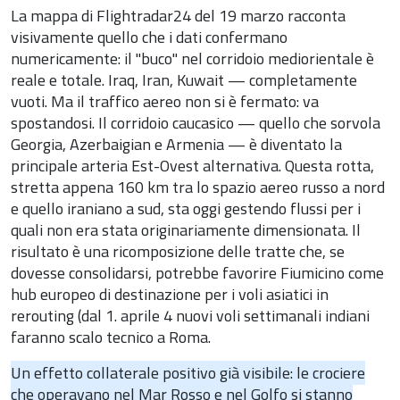
La mappa di Flightradar24 del 19 marzo racconta
visivamente quello che i dati confermano
numericamente: il "buco" nel corridoio mediorientale è
reale e totale. Iraq, Iran, Kuwait — completamente
vuoti. Ma il traffico aereo non si è fermato: va
spostandosi. Il corridoio caucasico — quello che sorvola
Georgia, Azerbaigian e Armenia — è diventato la
principale arteria Est-Ovest alternativa. Questa rotta,
stretta appena 160 km tra lo spazio aereo russo a nord
e quello iraniano a sud, sta oggi gestendo flussi per i
quali non era stata originariamente dimensionata. Il
risultato è una ricomposizione delle tratte che, se
dovesse consolidarsi, potrebbe favorire Fiumicino come
hub europeo di destinazione per i voli asiatici in
rerouting (dal 1. aprile 4 nuovi voli settimanali indiani
faranno scalo tecnico a Roma.
Un effetto collaterale positivo già visibile: le crociere
che operavano nel Mar Rosso e nel Golfo si stanno